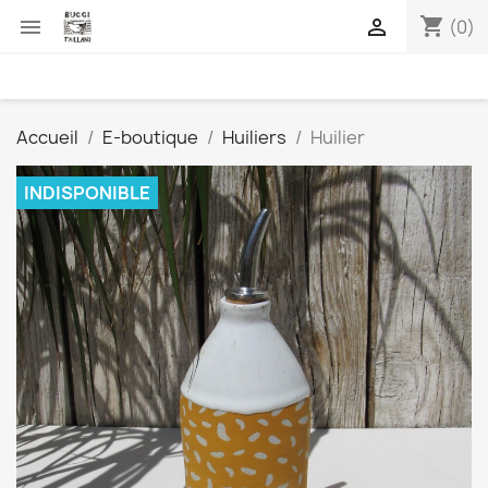
shopping_cart


(0)
Accueil
E-boutique
Huiliers
Huilier
INDISPONIBLE