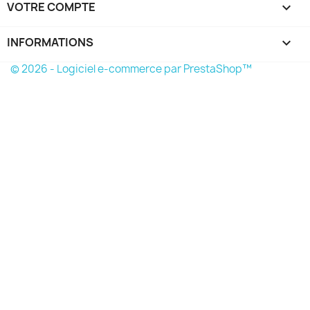
VOTRE COMPTE

INFORMATIONS
keyboard_arrow_down
© 2026 - Logiciel e-commerce par PrestaShop™