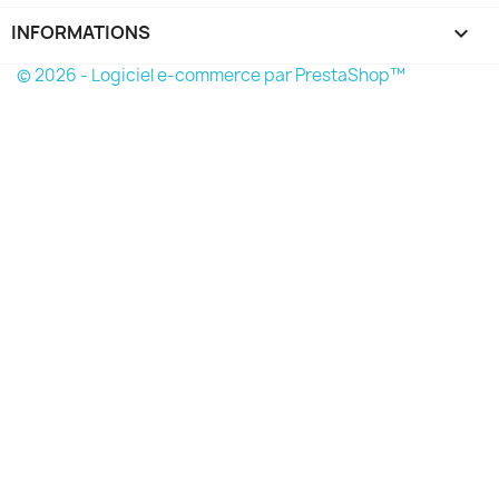
INFORMATIONS
keyboard_arrow_down
© 2026 - Logiciel e-commerce par PrestaShop™